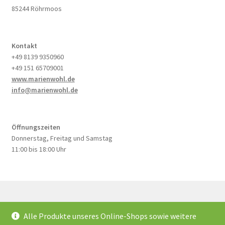
85244 Röhrmoos
Kontakt
+49 8139 9350960
+49 151 65709001
www.marienwohl.de
info@marienwohl.de
Öffnungszeiten
Donnerstag, Freitag und Samstag
11:00 bis 18:00 Uhr
Alle Produkte unseres Online-Shops sowie weitere
© MarienWohl 2026