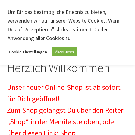
Zur
Zum
Um Dir das bestmögliche Erlebnis zu bieten,
Menü
Navigation
Inhalt
verwenden wir auf unserer Website Cookies. Wenn
springen
springen
Du auf "Akzeptieren" klickst, stimmst Du der
Anwendung aller Cookies zu.
Home
Cookie Einstellungen
Akzeptieren
Aktuelles
Herzlich Willkommen
Unterm
Shop
öffnen
Unterm
Unser neuer Online-Shop ist ab sofort
Angebote vor Ort
öffnen
für Dich geöffnet!
Unterm
Behandlungen
Zum Shop gelangst Du über den Reiter
öffnen
Unterm
Impressum
„Shop“ in der Menüleiste oben, oder
öffnen
über diesen Link:
Shop
.